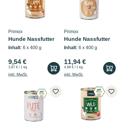
Primox
Primox
Hunde Nassfutter
Hunde Nassfutter
mit Lamm 6...
MENÜ mit H...
Inhalt:
6 x 400 g
Inhalt:
6 x 400 g
9,54 €
11,94 €
3,97 € / 1 kg
4,98 € / 1 kg
inkl. MwSt.
inkl. MwSt.