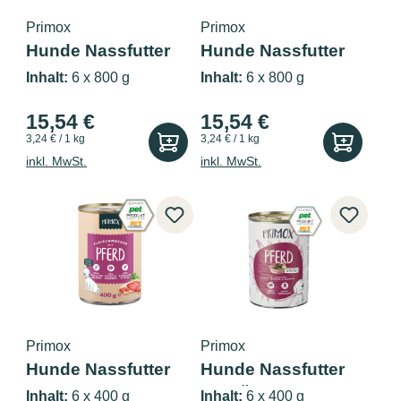
Primox
Primox
Hunde Nassfutter
Hunde Nassfutter
mit Huhn 6...
mit Geflüg...
Inhalt:
6 x 800 g
Inhalt:
6 x 800 g
15,54 €
15,54 €
3,24 € / 1 kg
3,24 € / 1 kg
inkl. MwSt.
inkl. MwSt.
Primox
Primox
Hunde Nassfutter
Hunde Nassfutter
mit Pferd...
MENÜ mit P...
Inhalt:
6 x 400 g
Inhalt:
6 x 400 g