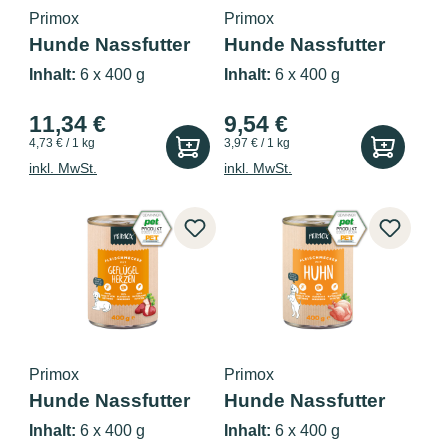
Primox
Primox
Hunde Nassfutter
Hunde Nassfutter
Pute PUR 6...
mit Wild 6...
Inhalt:
6 x 400 g
Inhalt:
6 x 400 g
11,34 €
9,54 €
4,73 € / 1 kg
3,97 € / 1 kg
inkl. MwSt.
inkl. MwSt.
Primox
Primox
Hunde Nassfutter
Hunde Nassfutter
mit Geflüg...
mit Huhn 6...
Inhalt:
6 x 400 g
Inhalt:
6 x 400 g