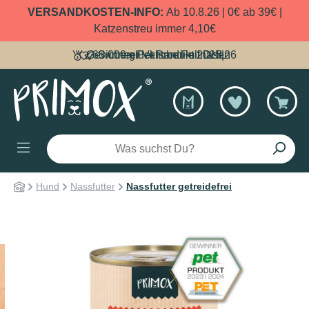
VERSANDKOSTEN-INFO:
Ab 10.8.26 | 0€ ab 39€ |
alt springen
Katzenstreu immer 4,10€
Gewinner Pet Produkt 2025|26
63.000 glückliche Fellnasen
Sicherer Versand mit DHL
Hund
Nassfutter
Nassfutter getreidefrei
Bildergalerie überspringen