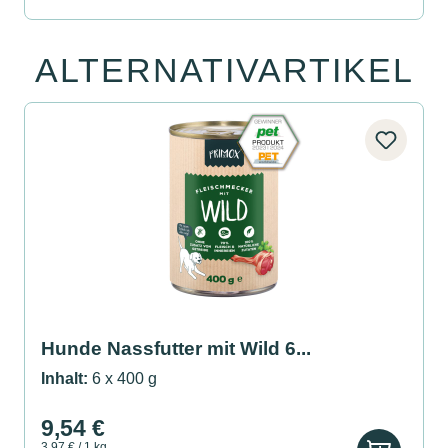
ALTERNATIVARTIKEL
Produktgalerie überspringen
Hunde Nassfutter mit Wild 6...
Inhalt:
6 x 400 g
9,54 €
3,97 € / 1 kg