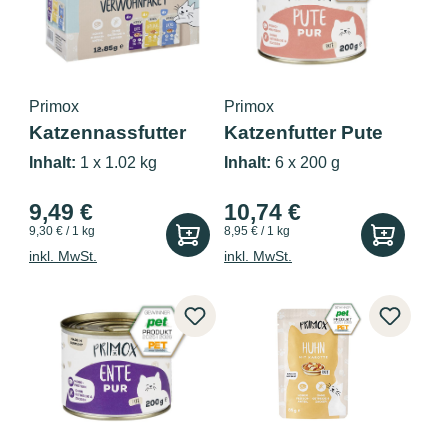
Primox
Primox
Katzennassfutter
Katzenfutter Pute
Multipack...
pur 6x200g
Inhalt:
1 x 1.02 kg
Inhalt:
6 x 200 g
9,49 €
10,74 €
9,30 € / 1 kg
8,95 € / 1 kg
inkl. MwSt.
inkl. MwSt.