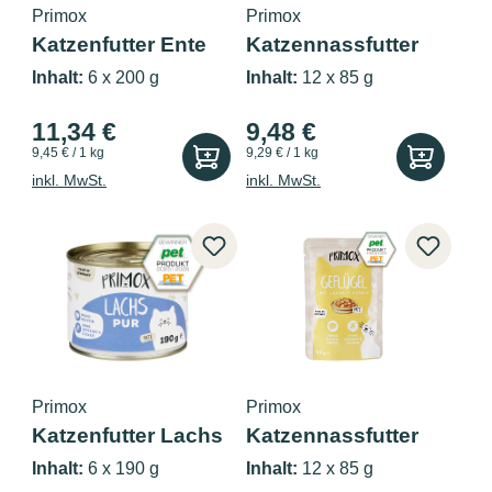
Primox
Primox
Katzenfutter Ente
Katzennassfutter
Pur 6x200g
Huhn 85g P...
Inhalt:
6 x 200 g
Inhalt:
12 x 85 g
11,34 €
9,48 €
9,45 € / 1 kg
9,29 € / 1 kg
inkl. MwSt.
inkl. MwSt.
Primox
Primox
Katzenfutter Lachs
Katzennassfutter
Pur 6x190g
Geflügel 8...
Inhalt:
6 x 190 g
Inhalt:
12 x 85 g