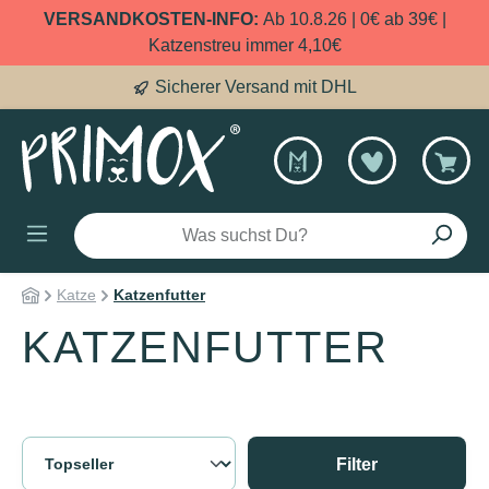
VERSANDKOSTEN-INFO:
Ab 10.8.26 | 0€ ab 39€ |
alt springen
Katzenstreu immer 4,10€
che Fellnasen
Sicher
Katze
Katzenfutter
KATZENFUTTER
Filter