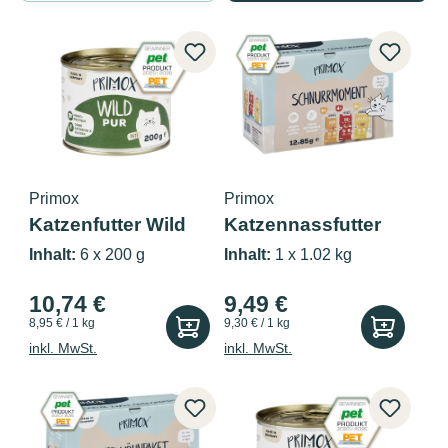
Primox
Primox
Katzenfutter Wild
Katzennassfutter
pur 6x200g
Multipack...
Inhalt:
6 x 200 g
Inhalt:
1 x 1.02 kg
10,74 €
9,49 €
8,95 € / 1 kg
9,30 € / 1 kg
inkl. MwSt.
inkl. MwSt.