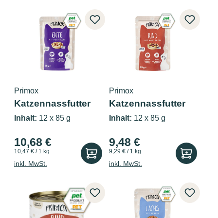
Primox
Primox
Katzennassfutter
Katzennassfutter
Ente 85g P...
Rind 85g P...
Inhalt:
12 x 85 g
Inhalt:
12 x 85 g
10,68 €
9,48 €
10,47 € / 1 kg
9,29 € / 1 kg
inkl. MwSt.
inkl. MwSt.