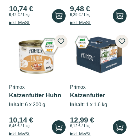
10,74 €
9,48 €
9,42 € / 1 kg
9,29 € / 1 kg
inkl. MwSt.
inkl. MwSt.
Primox
Primox
Katzenfutter Huhn
Katzenfutter
mit Süßka...
Probierbox Mon...
Inhalt:
6 x 200 g
Inhalt:
1 x 1.6 kg
10,14 €
12,99 €
8,45 € / 1 kg
8,12 € / 1 kg
inkl. MwSt.
inkl. MwSt.