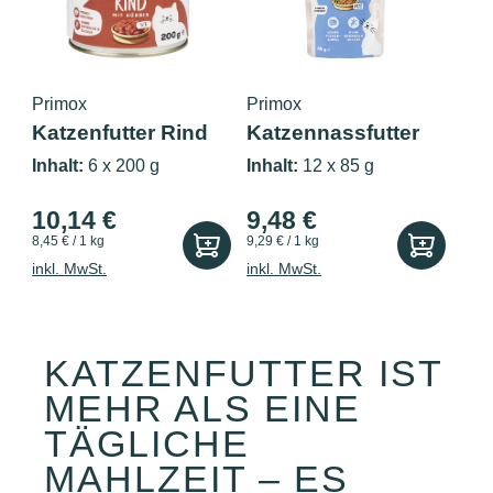
Primox
Primox
Katzenfutter Rind
Katzennassfutter
mit Kürbi...
Lachs 85g...
Inhalt:
6 x 200 g
Inhalt:
12 x 85 g
10,14 €
9,48 €
8,45 € / 1 kg
9,29 € / 1 kg
inkl. MwSt.
inkl. MwSt.
KATZENFUTTER IST
MEHR ALS EINE
TÄGLICHE
MAHLZEIT – ES