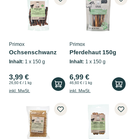
Primox
Primox
Ochsenschwanz
Pferdehaut 150g
150g
Inhalt:
1 x 150 g
Inhalt:
1 x 150 g
3,99 €
6,99 €
26,60 € / 1 kg
46,60 € / 1 kg
inkl. MwSt.
inkl. MwSt.