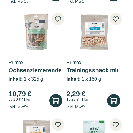
inkl. MwSt.
inkl. MwSt.
Primox
Primox
Ochsenziemerende
Trainingssnack mit
n 325g
Lachs &...
Inhalt:
1 x 325 g
Inhalt:
1 x 150 g
10,79 €
2,29 €
33,20 € / 1 kg
15,27 € / 1 kg
inkl. MwSt.
inkl. MwSt.