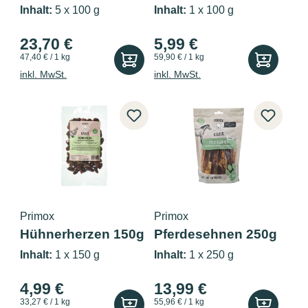
Pferd pur 100g
Fell 100g
Inhalt:
5 x 100 g
Inhalt:
1 x 100 g
23,70 €
5,99 €
47,40 € / 1 kg
59,90 € / 1 kg
inkl. MwSt.
inkl. MwSt.
Primox
Primox
Hühnerherzen 150g
Pferdesehnen 250g
Inhalt:
1 x 150 g
Inhalt:
1 x 250 g
4,99 €
13,99 €
33,27 € / 1 kg
55,96 € / 1 kg