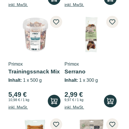
inkl. MwSt.
inkl. MwSt.
Primox
Primox
Trainingssnack Mix
Serrano
500g
Schinkenknochen
Inhalt:
1 x 500 g
Inhalt:
1 x 300 g
300g
5,49 €
2,99 €
10,98 € / 1 kg
9,97 € / 1 kg
inkl. MwSt.
inkl. MwSt.