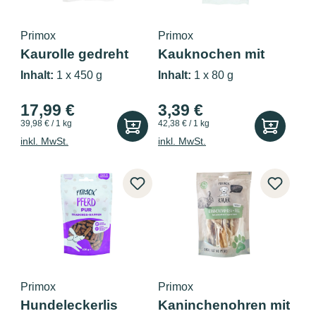
Primox
Primox
Kaurolle gedreht
Kauknochen mit
natur 7-8c...
Pansenfüllun...
Inhalt:
1 x 450 g
Inhalt:
1 x 80 g
17,99 €
3,39 €
39,98 € / 1 kg
42,38 € / 1 kg
inkl. MwSt.
inkl. MwSt.
Primox
Primox
Hundeleckerlis
Kaninchenohren mit