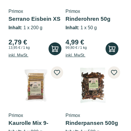
Primox
Primox
Serrano Eisbein XS
Rinderohren 50g
200g
Inhalt:
1 x 200 g
Inhalt:
1 x 50 g
2,79 €
4,99 €
13,95 € / 1 kg
99,80 € / 1 kg
inkl. MwSt.
inkl. MwSt.
Primox
Primox
Kaurolle Mix 9-
Rinderpansen 500g
10mm 900g