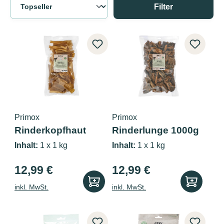
Filter
Primox
Primox
Rinderkopfhaut
Rinderlunge 1000g
1000g
Inhalt:
1 x 1 kg
Inhalt:
1 x 1 kg
12,99 €
12,99 €
inkl. MwSt.
inkl. MwSt.