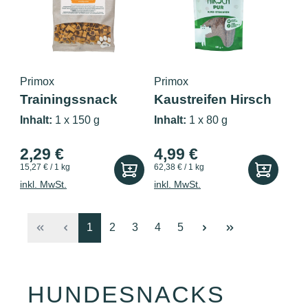
Primox
Primox
Trainingssnack
Kaustreifen Hirsch
Geflügel & W...
pur 80g
Inhalt:
1 x 150 g
Inhalt:
1 x 80 g
2,29 €
4,99 €
15,27 € / 1 kg
62,38 € / 1 kg
inkl. MwSt.
inkl. MwSt.
Seite
Seite
Seite
Seite
Seite
1
2
3
4
5
HUNDESNACKS