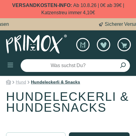
VERSANDKOSTEN-INFO:
Ab 10.8.26 | 0€ ab 39€ |
alt springen
Katzenstreu immer 4,10€
63.000 glückliche Fellnasen
Hund
Hundeleckerli & Snacks
HUNDELECKERLI &
HUNDESNACKS