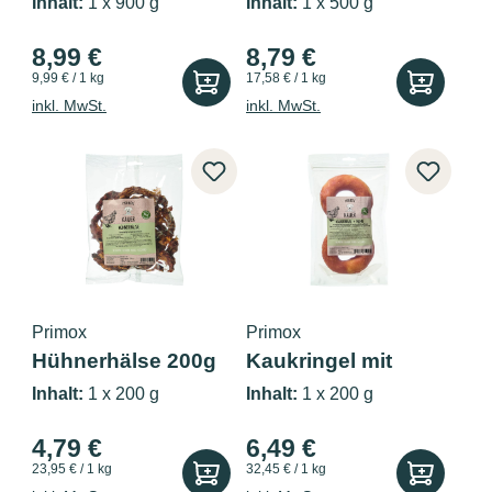
Inhalt:
1 x 900 g
Inhalt:
1 x 500 g
8,99 €
8,79 €
9,99 € / 1 kg
17,58 € / 1 kg
inkl. MwSt.
inkl. MwSt.
Primox
Primox
Hühnerhälse 200g
Kaukringel mit
Huhn 200g
Inhalt:
1 x 200 g
Inhalt:
1 x 200 g
4,79 €
6,49 €
23,95 € / 1 kg
32,45 € / 1 kg