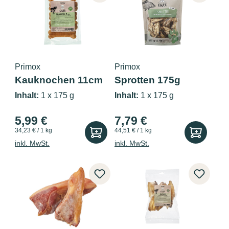
Primox
Primox
Kauknochen 11cm
Sprotten 175g
175g
Inhalt:
1 x 175 g
Inhalt:
1 x 175 g
5,99 €
7,79 €
34,23 € / 1 kg
44,51 € / 1 kg
inkl. MwSt.
inkl. MwSt.