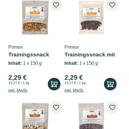
Primox
Primox
Trainingssnack
Trainingssnack mit
Geflügel & W...
Lamm 150g
Inhalt:
1 x 150 g
Inhalt:
1 x 150 g
2,29 €
2,29 €
15,27 € / 1 kg
15,27 € / 1 kg
inkl. MwSt.
inkl. MwSt.