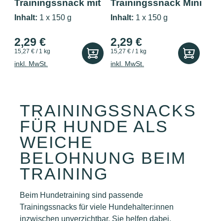
Trainingssnack mit
Trainingssnack Mini
Geflügel...
Mix 150g
Inhalt:
1 x 150 g
Inhalt:
1 x 150 g
2,29 €
2,29 €
15,27 € / 1 kg
15,27 € / 1 kg
inkl. MwSt.
inkl. MwSt.
TRAININGSSNACKS
FÜR HUNDE ALS
WEICHE
BELOHNUNG BEIM
TRAINING
Beim Hundetraining sind passende
Trainingssnacks für viele Hundehalter:innen
inzwischen unverzichtbar. Sie helfen dabei,