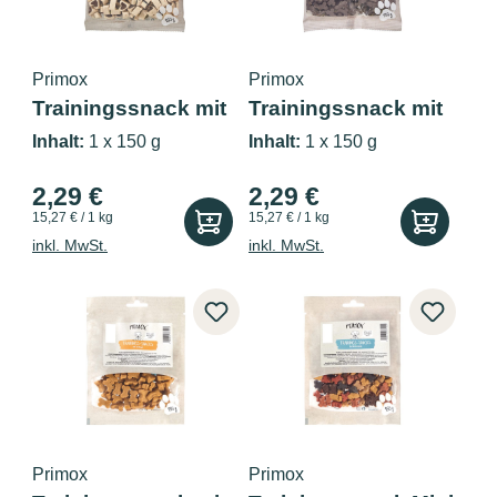
Primox
Primox
Trainingssnack mit
Trainingssnack mit
Lamm & R...
Pansen 150g
Inhalt:
1 x 150 g
Inhalt:
1 x 150 g
2,29 €
2,29 €
15,27 € / 1 kg
15,27 € / 1 kg
inkl. MwSt.
inkl. MwSt.
Primox
Primox