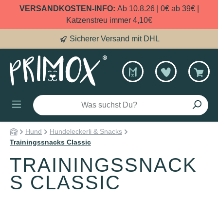
VERSANDKOSTEN-INFO:
Ab 10.8.26 | 0€ ab 39€ |
alt springen
Katzenstreu immer 4,10€
lnasen
Sicherer Ve
Hund
Hundeleckerli & Snacks
Trainingssnacks Classic
TRAININGSSNACK
S CLASSIC