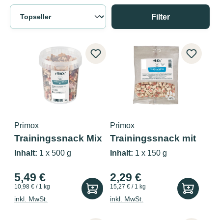
Filter
Primox
Primox
Trainingssnack Mix
Trainingssnack mit
500g
Lachs &...
Inhalt:
1 x 500 g
Inhalt:
1 x 150 g
5,49 €
2,29 €
10,98 € / 1 kg
15,27 € / 1 kg
inkl. MwSt.
inkl. MwSt.