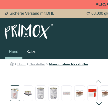
VERS
springen
Zur Hauptnavigation springen
Sicherer Versand mit DHL
63.000 gl
Hund
Katze
Hund
Nassfutter
Monoprotein Nassfutter
Bildergalerie überspringen