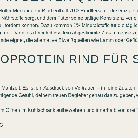
utter Monoprotein Rind enthält 70% Rindfleisch – die einzige ti
Nährstoffe sorgt und dem Futter seine saftige Konsistenz verlei
ell fördern können. Dazu kommen 1% Mineralstoffe für die tägl
ützung der Darmflora.Durch diese fein abgestimmte Zusammenset
unde eignet, die alternative Eiweißquellen wie Lamm oder Geflüg
PROTEIN RIND FÜR S
Mahlzeit. Es ist ein Ausdruck von Vertrauen – in reine Zutaten
eruhigende Gefühl, deinem treuen Begleiter genau das zu geben, 
em Öffnen im Kühlschrank aufbewahren und innerhalb von drei 
KG