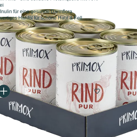
ei
 Inulin für eine gesunde Darmflora
ertiges Hanföl für schöne Haut & Fell
€
Gib den gewünschten Wert ein oder benutze die Schaltflächen um die Anzahl zu er
In den Warenkorb
tagen bei dir