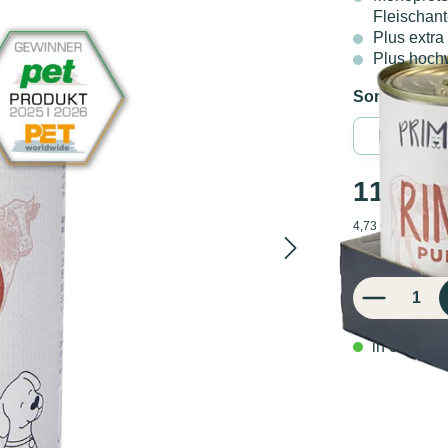
Fleischant
Plus extra
Plus hochw
Sorten
11,34 
4,73 € / 1 kg
inkl. MwSt.
Produkt Anzahl: 
in 3-5 Werk