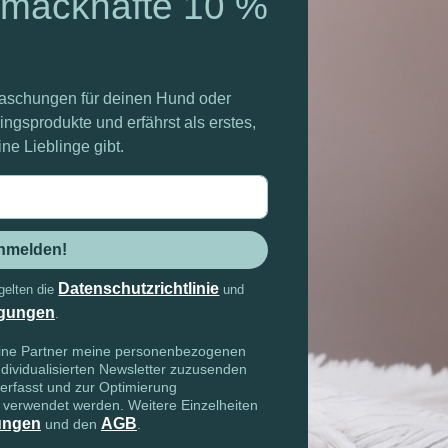
hmackhafte 10 %
rraschungen für deinen Hund oder
ngsprodukte und erfährst als erstes,
e Lieblinge gibt.
sse
anmelden!
Datenschutzrichtlinie
gelten die
und
gungen
.
seine Partner meine personenbezogenen
dividualisierten Newsletter zuzusenden
 erfasst und zur Optimierung
f verwendet werden. Weitere Einzelheiten
ungen
AGB
und den
.