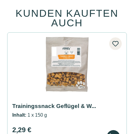
KUNDEN KAUFTEN
Produktgalerie überspringen
AUCH
Trainingssnack Geflügel & W...
Inhalt:
1 x 150 g
2,29 €