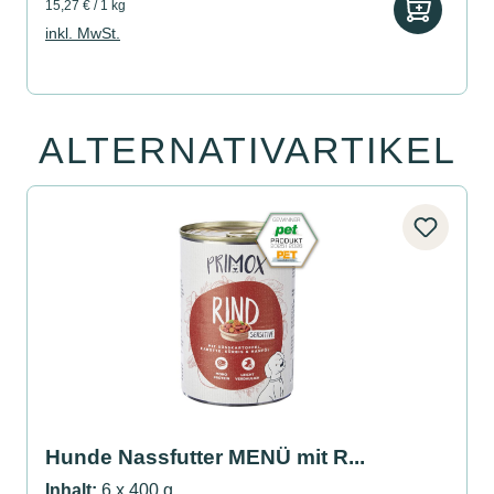
15,27 € / 1 kg
inkl. MwSt.
ALTERNATIVARTIKEL
Produktgalerie überspringen
Hunde Nassfutter MENÜ mit R...
Inhalt:
6 x 400 g