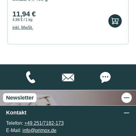
11,94 €
4,98 € / 1 kg
inkl. MwSt.
Newsletter
Kontakt
Telefon:
+49 251/7182-173
E-Mail:
info@primox.de