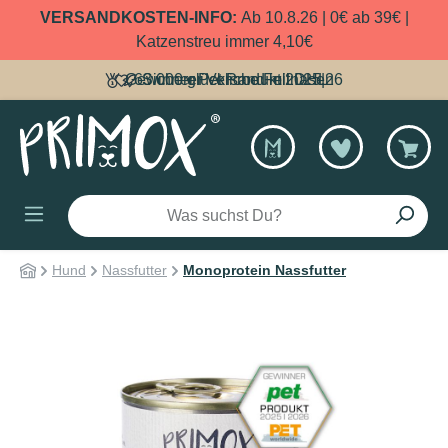
VERSANDKOSTEN-INFO:
Ab 10.8.26 | 0€ ab 39€ |
alt springen
Katzenstreu immer 4,10€
Gewinner Pet Produkt 2025|26
63.000 glückliche Fellnasen
Sicherer Versand mit DHL
Hund
Nassfutter
Monoprotein Nassfutter
Bildergalerie überspringen