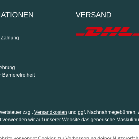
MATIONEN
VERSAND
 Zahlung
lehrung
 Barrierefreiheit
wertsteuer zzgl.
Versandkosten
und ggf. Nachnahmegebühren, w
t verwenden wir auf unserer Website das generische Maskulinu
gleichermaßen angesprochen.
© 2026 Primox - Alle Rechte vorbehalten.
bsite verwendet Cookies zur Verbesserung deiner Nutzererfah