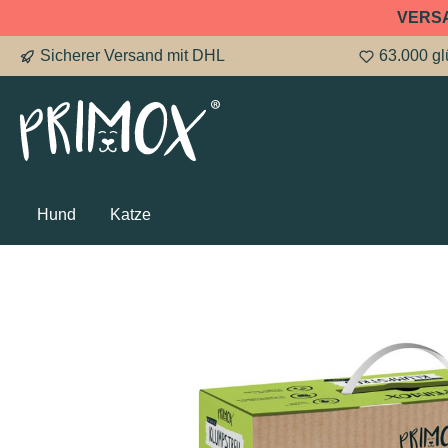
VERS
springen
Zur Hauptnavigation springen
Sicherer Versand mit DHL
63.000 gl
Hund
Katze
Bildergalerie überspringen