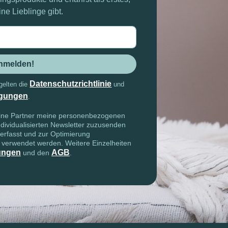
e Lieblinge gibt.
sse
anmelden!
Datenschutzrichtlinie
gelten die
und
gungen
.
seine Partner meine personenbezogenen
dividualisierten Newsletter zuzusenden
 erfasst und zur Optimierung
f verwendet werden. Weitere Einzelheiten
ungen
AGB
und den
.