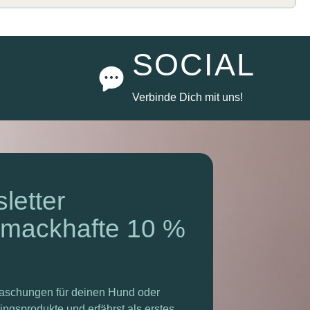
SOCIAL
Verbinde Dich mit uns!
letter
hmackhafte 10 %
rraschungen für deinen Hund oder
ngsprodukte und erfährst als erstes,