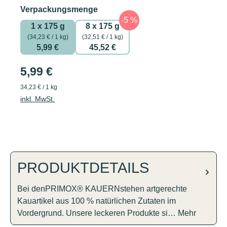
auswählen
Verpackungsmenge
1 x 175 g
8 x 175 g
(34,23 € / 1 kg)
(32,51 € / 1 kg)
5,99 €
45,52 €
5,99 €
34,23 € / 1 kg
inkl. MwSt.
PRODUKTDETAILS
Bei denPRIMOX® KAUERNstehen artgerechte
Kauartikel aus 100 % natürlichen Zutaten im
Vordergrund. Unsere leckeren Produkte si…
Mehr