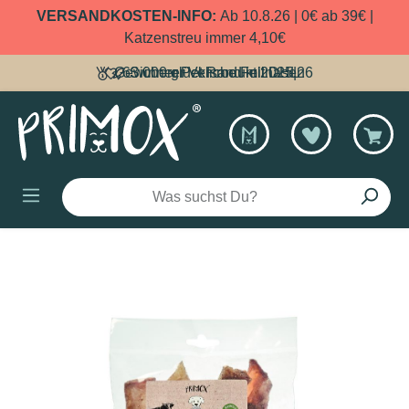
VERSANDKOSTEN-INFO:
Ab 10.8.26 | 0€ ab 39€ |
alt springen
Katzenstreu immer 4,10€
Gewinner Pet Produkt 2025|26
63.000 glückliche Fellnasen
Sicherer Versand mit DHL
Bildergalerie überspringen