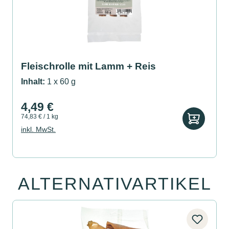
Fleischrolle mit Lamm + Reis
Inhalt:
1 x 60 g
4,49 €
74,83 € / 1 kg
inkl. MwSt.
ALTERNATIVARTIKEL
Produktgalerie überspringen