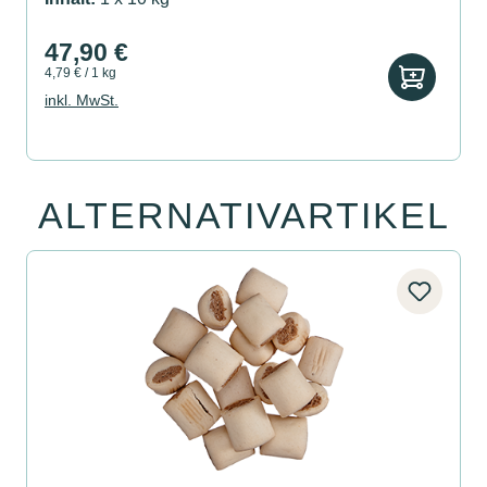
47,90 €
4,79 € / 1 kg
inkl. MwSt.
ALTERNATIVARTIKEL
Produktgalerie überspringen