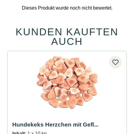
KUNDEN KAUFTEN
Produktgalerie überspringen
AUCH
Hundekeks Herzchen mit Gefl...
Inhalt:
1 x 10 kg