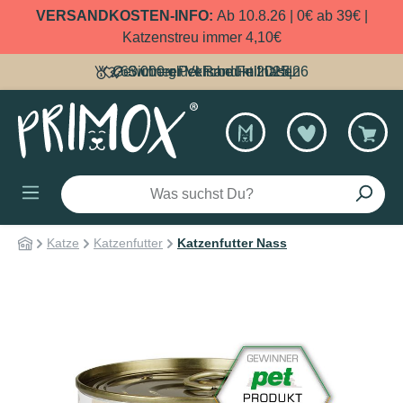
VERSANDKOSTEN-INFO:
Ab 10.8.26 | 0€ ab 39€ |
alt springen
Katzenstreu immer 4,10€
Gewinner Pet Produkt 2025|26
63.000 glückliche Fellnasen
Sicherer Versand mit DHL
Katze
Katzenfutter
Katzenfutter Nass
Bildergalerie überspringen