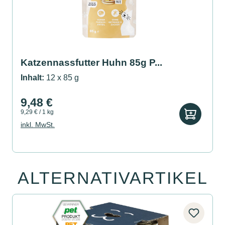
Katzennassfutter Huhn 85g P...
Inhalt:
12 x 85 g
9,48 €
9,29 € / 1 kg
inkl. MwSt.
ALTERNATIVARTIKEL
Produktgalerie überspringen