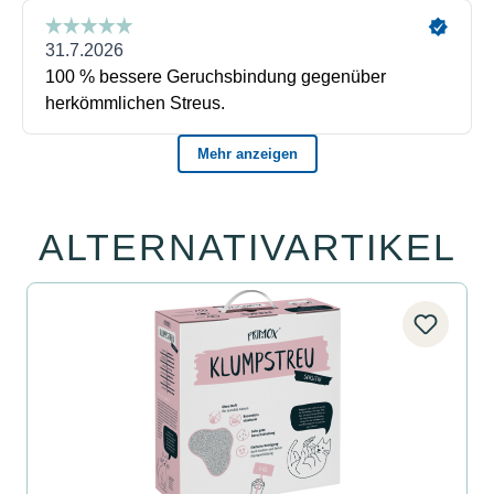
ALTERNATIVARTIKEL
Produktgalerie überspringen